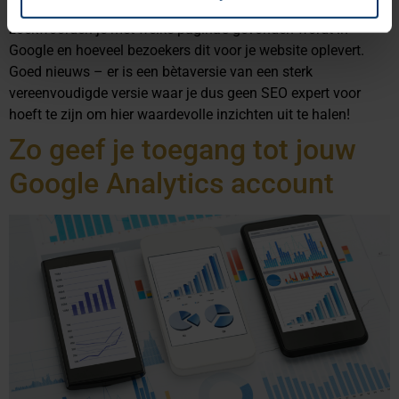
onderzoek uitvoert voor je website. Je ziet namelijk op welke
zoekwoorden je met welke pagina’s gevonden wordt in
Google en hoeveel bezoekers dit voor je website oplevert.
Goed nieuws – er is een bètaversie van een sterk
vereenvoudigde versie waar je dus geen SEO expert voor
hoeft te zijn om hier waardevolle inzichten uit te halen!
Zo geef je toegang tot jouw
Google Analytics account