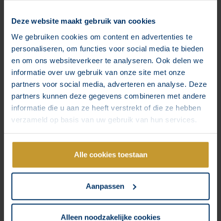
nieuwe jaar.
Google Search Console:
Deze website maakt gebruik van cookies
gebruik jij deze handige tool
We gebruiken cookies om content en advertenties te
personaliseren, om functies voor social media te bieden
al?!
en om ons websiteverkeer te analyseren. Ook delen we
informatie over uw gebruik van onze site met onze
partners voor social media, adverteren en analyse. Deze
partners kunnen deze gegevens combineren met andere
informatie die u aan ze heeft verstrekt of die ze hebben
verzameld op basis van uw gebruik van hun services.
Alle cookies toestaan
Aanpassen
Het is al wel eens eerder voorbij gekomen in mijn nieuwsbrief
en op social media: de Google Search Console is echt een
hele fijne tool om te gebruiken wanneer je een zoekwoorden
Alleen noodzakelijke cookies