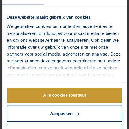
Onze ontwerpen omvatten alles wat je nodig hebt, van
lettertypen en kleurenpaletten tot iconen en grafische
Deze website maakt gebruik van cookies
elementen die jouw merkverhaal vertellen.
We gebruiken cookies om content en advertenties te
personaliseren, om functies voor social media te bieden
en om ons websiteverkeer te analyseren. Ook delen we
informatie over uw gebruik van onze site met onze
Updaten van bestaande logo
partners voor social media, adverteren en analyse. Deze
Net als je website heeft je logo af en toe een update nodig.
partners kunnen deze gegevens combineren met andere
Wij zorgen ervoor dat je logo weer up-to-date is en bespreken
informatie die u aan ze heeft verstrekt of die ze hebben
verschillende opties met onze ontwerpers om je logo
verzameld op basis van uw gebruik van hun services.
opnieuw te laten schitteren.
Alle cookies toestaan
Doorvoeren van de huisstijl
Aanpassen
We zorgen ervoor dat je huisstijl naadloos wordt
geïntegreerd in al je marketingkanalen, van social media en