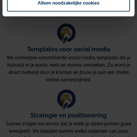
Alleen noodzakelijke cookies
print tot je website en offline media. Consistentie is de sleutel
tot herkenbaarheid.
Templates voor social media
We ontwerpen verschillende social media templates die je
huisstijl in je posts, reels en stories versterken. Zo word je
direct herkend door je klanten en bouw je aan een sterke
online aanwezigheid.
Strategie en positionering
Samen zorgen we ervoor dat je merk je sterke punten goed
weergeeft. We bepalen samen welke aspecten van jouw