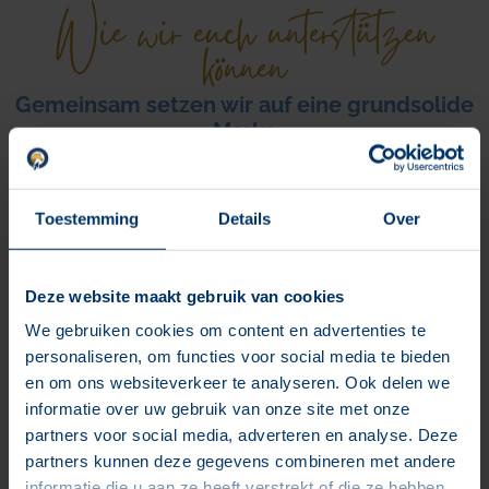
Wie wir euch unterstützen
können
Gemeinsam setzen wir auf eine grundsolide
Marke
Toestemming
Details
Over
Identitäts- und Logoentwicklung
Deze website maakt gebruik van cookies
Wir übernehmen den gesamten Designprozess von euch und
We gebruiken cookies om content en advertenties te
erstellen eine Corporate Identity, die eure Markenidentität
personaliseren, om functies voor social media te bieden
widerspiegelt. Unsere Entwürfe enthalten alles, was ihr
en om ons websiteverkeer te analyseren. Ook delen we
braucht, von Schriftarten und Farbpaletten bis hin zu
informatie over uw gebruik van onze site met onze
Symbolen und Grafiken, die eure Markengeschichte erzählen.
partners voor social media, adverteren en analyse. Deze
partners kunnen deze gegevens combineren met andere
informatie die u aan ze heeft verstrekt of die ze hebben