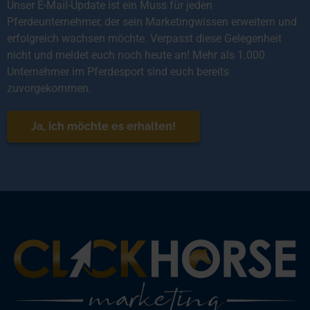
Unser E-Mail-Update ist ein Muss für jeden
Pferdeunternehmer, der sein Marketingwissen erweitern und
erfolgreich wachsen möchte. Verpasst diese Gelegenheit
nicht und meldet euch noch heute an! Mehr als 1.000
Unternehmer im Pferdesport sind euch bereits
zuvorgekommen.
Ja, ich möchte es erhalten!