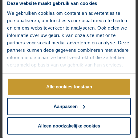
Konzeption und Umsetzung Ihrer
Deze website maakt gebruik van cookies
Newsletter-Strategie
We gebruiken cookies om content en advertenties te
Newsletter sind alles andere als altmodisch. Mit einem
personaliseren, om functies voor social media te bieden
starken Konzept bleiben Sie bei Ihren Kontakten in aller
en om ons websiteverkeer te analyseren. Ook delen we
Munde und versorgen sie regelmäßig mit wertvollen
informatie over uw gebruik van onze site met onze
Inhalten. Wir unterstützen Sie sowohl bei der Konzeption als
partners voor social media, adverteren en analyse. Deze
auch bei der Umsetzung Ihrer Newsletter-Strategie.
partners kunnen deze gegevens combineren met andere
informatie die u aan ze heeft verstrekt of die ze hebben
verzameld op basis van uw gebruik van hun services.
Auswahl des richtigen Werkzeugs und
Alle cookies toestaan
dessen Implementierung
Mit unserer umfangreichen Erfahrung mit verschiedenen E-
Mail- und Automatisierungs-Tools können wir Sie bei der
Aanpassen
Auswahl, Einrichtung und Implementierung der richtigen
Lösungen für Ihre Bedürfnisse unterstützen.
Alleen noodzakelijke cookies
Das Ergebnis ist eine starke, wachsende E-Mail-Liste, die