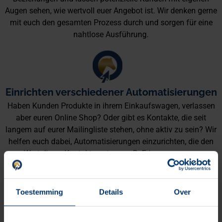
Augen sehen, wie wertvoll euer Angebot ist. Wir denken gerne
mit euch den gesamten Prozess durch und sorgen für eine
nahtlose Ausführung.
Einrichten verschiedener Automatisierungen
Haben Kunden Produkte in ihrem Einkaufswagen, verlassen
aber euren Online Shop? Oder gibt es Kontakte, die seit
langem auf eurer Mailingliste stehen, ohne aktiv zu sein? Wir
helfen euch dabei, Automatisierungen einzurichten, die den
Wert dieser Kontakte nutzen, z. B. Erinnerungen an
verlassene Warenkörbe und Reaktivierungskampagnen.
Toestemming
Details
Over