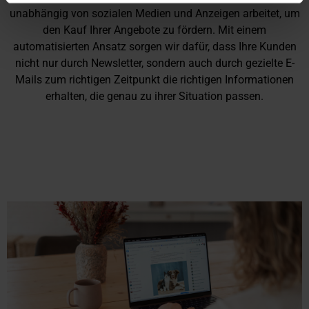
unabhängig von sozialen Medien und Anzeigen arbeitet, um
den Kauf Ihrer Angebote zu fördern. Mit einem
automatisierten Ansatz sorgen wir dafür, dass Ihre Kunden
nicht nur durch Newsletter, sondern auch durch gezielte E-
Mails zum richtigen Zeitpunkt die richtigen Informationen
erhalten, die genau zu ihrer Situation passen.