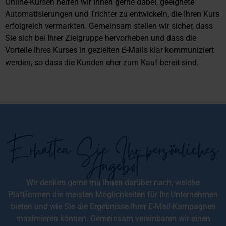
Online-Kursen helfen wir Ihnen gerne dabei, geeignete
Automatisierungen und Trichter zu entwickeln, die Ihren Kurs
erfolgreich vermarkten. Gemeinsam stellen wir sicher, dass
Sie sich bei Ihrer Zielgruppe hervorheben und dass die
Vorteile Ihres Kurses in gezielten E-Mails klar kommuniziert
werden, so dass die Kunden eher zum Kauf bereit sind.
Erhalten Sie Ihr persönliches
Angebot
Wir denken gerne mit Ihnen darüber nach, welche
Plattformen die meisten Möglichkeiten für Ihr Unternehmen
bieten und wie Sie die Ergebnisse Ihrer E-Mail-Kampagnen
maximieren können. Gemeinsam vereinbaren wir einen