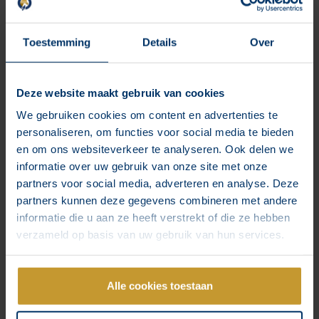
Toestemming
Details
Over
Online-Marketing-Tipp
Wir schicken euch jedes Mal einen Tipp für ein Werkzeug,
eine Einstellung oder etwas anderes, das ihr tun oder nutzen
Deze website maakt gebruik van cookies
könnt. Auf diese Weise stellt ihr sicher, dass ein ganzes
We gebruiken cookies om content en advertenties te
Marketingteam für euch tätig wird - schließlich lieben wir
personaliseren, om functies voor social media te bieden
Taschenspielertricks.
en om ons websiteverkeer te analyseren. Ook delen we
informatie over uw gebruik van onze site met onze
partners voor social media, adverteren en analyse. Deze
partners kunnen deze gegevens combineren met andere
informatie die u aan ze heeft verstrekt of die ze hebben
Vertiefung
verzameld op basis van uw gebruik van hun services.
In unserem E-Mail-Update wird es jedes Mal auch ein
bisschen mehr Tiefe geben. Dabei achten wir stets darauf,
dass ihr dies sofort in die Praxis umsetzen könnt und
Alle cookies toestaan
wirklich davon profitiert.