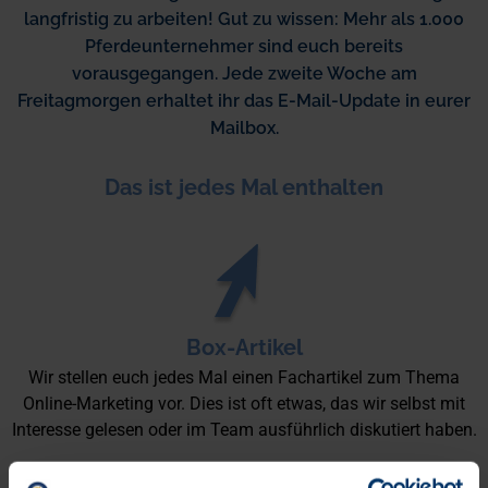
langfristig zu arbeiten! Gut zu wissen: Mehr als 1.000
Pferdeunternehmer sind euch bereits
vorausgegangen. Jede zweite Woche am
Freitagmorgen erhaltet ihr das E-Mail-Update in eurer
Mailbox.
Das ist jedes Mal enthalten
Box-Artikel
Wir stellen euch jedes Mal einen Fachartikel zum Thema
Online-Marketing vor. Dies ist oft etwas, das wir selbst mit
Interesse gelesen oder im Team ausführlich diskutiert haben.