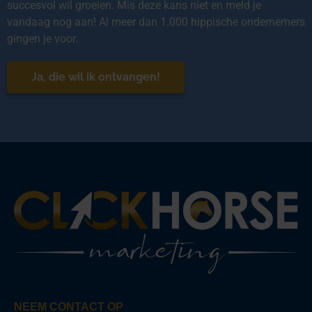
succesvol wil groeien. Mis deze kans niet en meld je
vandaag nog aan! Al meer dan 1.000 hippische ondernemers
gingen je voor.
Ja, die wil ik ontvangen!
NEEM CONTACT OP