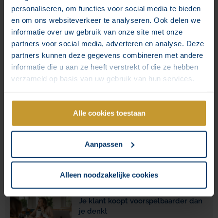
personaliseren, om functies voor social media te bieden
en om ons websiteverkeer te analyseren. Ook delen we
informatie over uw gebruik van onze site met onze
Facebook
Twitter
partners voor social media, adverteren en analyse. Deze
partners kunnen deze gegevens combineren met andere
LinkedIn
informatie die u aan ze heeft verstrekt of die ze hebben
verzameld op basis van uw gebruik van hun services.
Scriptie hippische sector: bij
Alle cookies toestaan
Clickhorse Marketing kan dat
Lees verder »
Aanpassen
Alleen noodzakelijke cookies
Je klant koopt voorspelbaarder dan
je denkt