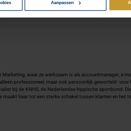
ookies
Aanpassen
A
se Marketing, waar ze werkzaam is als accountmanager, e-ma
 alleen professioneel, maar ook persoonlijk geworteld: voor
ecialist bij de KNHS, de Nederlandse hippische sportbond. 
e maakt haar tot een sterke schakel tussen klanten en het t