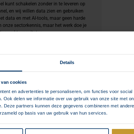
nel kunt schakelen zonder in te leveren op
nel, en wij willen data zien en gebruiken
 met data en met AI-tools, maar geen harde
n onze sectorkennis, maar het werk doe je
itgewerkte resultaten.
assie in de hippische sector werkt. Ons
baar vervoer, en we verwachten dat je één
Details
nderzoek dat echt gebruikt wordt, niet aan
 binnen de hippische industrie en krijgt
 van cookies
niet alleen vanuit de theorie.
ent en advertenties te personaliseren, om functies voor social
. Ook delen we informatie over uw gebruik van onze site met on
e. Deze partners kunnen deze gegevens combineren met andere i
el deze pagina met iemand die hier wel oren
erzameld op basis van uw gebruik van hun services.