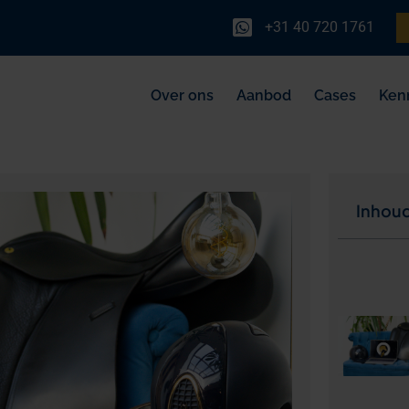
+31 40 720 1761
Over ons
Aanbod
Cases
Ken
Inhou