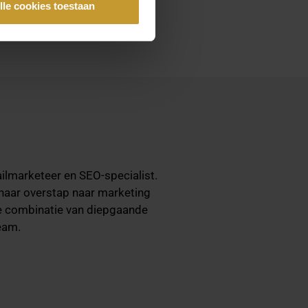
lle cookies toestaan
ilmarketeer en SEO-specialist.
 haar overstap naar marketing
Die combinatie van diepgaande
eam.