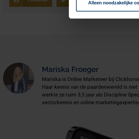
Alleen noodzakelijke c
Mariska Froeger
Mariska is Online Marketeer bij Clickhor
Haar kennis van de paardenwereld is niet
werkte ze ruim 3,5 jaar als Discipline Sp
sectorkennis en online marketingexpertis