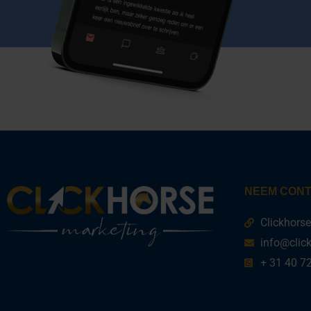
NEEM CONT
Clickhors
info@clic
+ 31 40 7