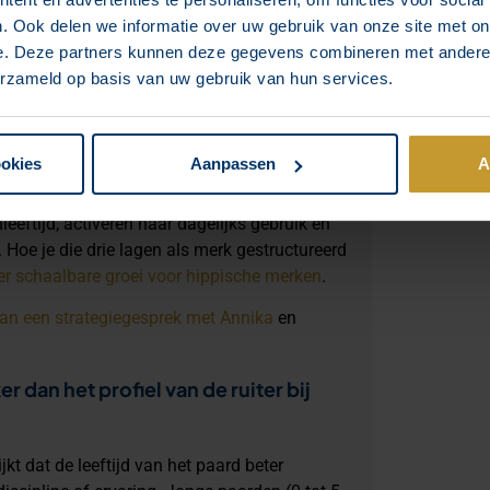
 stap is. Dat maakt cross-sell niet een
. Ook delen we informatie over uw gebruik van onze site met on
e. Deze partners kunnen deze gegevens combineren met andere i
erzameld op basis van uw gebruik van hun services.
t hem niet te overtuigen. Je hoeft hem alleen
ookies
Aanpassen
A
juiste segment zit, hoeft minder te duwen. De
eftijd, activeren naar dagelijks gebruik en
 Hoe je die drie lagen als merk gestructureerd
over schaalbare groei voor hippische merken
.
an een strategiegesprek met Annika
en
r dan het profiel van de ruiter bij
kt dat de leeftijd van het paard beter