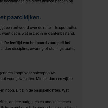
ie bevindingen die direct invloed hebben op
het paard kijken.
t een antwoord over de ruiter. De sportruiter.
, want dat is wat je ziet in je klantenbestand.
rs.
De leeftijd van het paard voorspelt het
ker dan discipline, ervaring of stallingsituatie,
igenaren koopt voor spieropbouw.
opt voor gewrichten. Minder dan een vijfde
epen hoog. Dit zijn de basisbehoeften. Wat
oeften, andere budgetten en andere redenen
eik je ze met dezelfde boodschap en verlies je