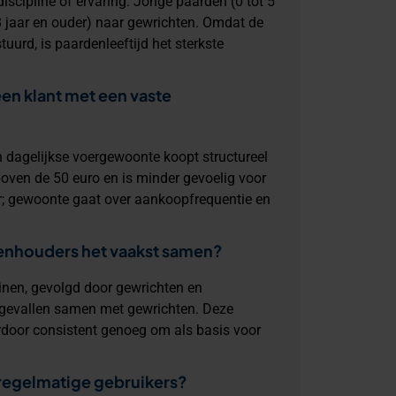
iscipline of ervaring. Jonge paarden (0 tot 5
8 jaar en ouder) naar gewrichten. Omdat de
uurd, is paardenleeftijd het sterkste
 een klant met een vaste
en dagelijkse voergewoonte koopt structureel
oven de 50 euro en is minder gevoelig voor
ur; gewoonte gaat over aankoopfrequentie en
nhouders het vaakst samen?
nen, gevolgd door gewrichten en
e gevallen samen met gewrichten. Deze
rdoor consistent genoeg om als basis voor
 regelmatige gebruikers?