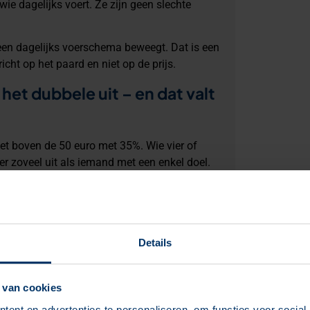
ie dagelijks voert. Ze zijn geen slechte
r een dagelijks voerschema beweegt. Dat is een
cht op het paard en niet op de prijs.
het dubbele uit – en dat valt
t boven de 50 euro met 35%. Wie vier of
r zoveel uit als iemand met een enkel doel.
orspelbaarheid van de combinaties
. Ze zijn
 samen gekocht. Dit is de meest voorkomende
Details
en samen met gewrichten.
 van cookies
ken. Als je weet wat iemand al koopt, kun je
ent en advertenties te personaliseren, om functies voor social