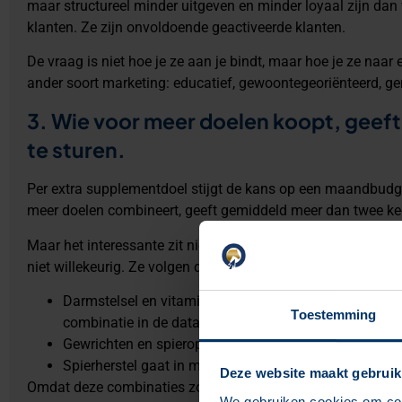
maar structureel minder uitgeven en minder loyaal zijn dan w
klanten. Ze zijn onvoldoende geactiveerde klanten.
De vraag is niet hoe je ze aan je bindt, maar hoe je ze naa
ander soort marketing: educatief, gewoontegeoriënteerd, geri
3. Wie voor meer doelen koopt, geeft 
te sturen.
Per extra supplementdoel stijgt de kans op een maandbudge
meer doelen combineert, geeft gemiddeld meer dan twee kee
Maar het interessante zit niet in het bedrag. Het zit in de
vo
niet willekeurig. Ze volgen de fysiologie van het paard:
Darmstelsel en vitaminen worden door bijna de helft
Toestemming
combinatie in de dataset.
Gewrichten en spieropbouw volgen kort daarna.
Spierherstel gaat in meer dan de helft van de gevall
Deze website maakt gebruik
Omdat deze combinaties zo consistent zijn, kun je ze gebrui
We gebruiken cookies om cont