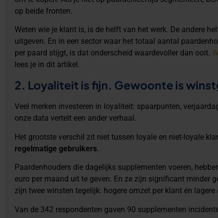
op beide fronten.
Weten wie je klant is, is de helft van het werk. De andere hel
uitgeven. En in een sector waar het totaal aantal paarden
per paard stijgt, is dat onderscheid waardevoller dan ooit.
W
lees je in dit artikel.
2. Loyaliteit is fijn. Gewoonte is win
Veel merken investeren in loyaliteit: spaarpunten, verjaarda
onze data vertelt een ander verhaal.
Het grootste verschil zit niet tussen loyale en niet-loyale kl
regelmatige gebruikers
.
Paardenhouders die dagelijks supplementen voeren, hebben
euro per maand uit te geven. En ze zijn significant minder g
zijn twee winsten tegelijk: hogere omzet per klant én lagere
Van de 342 respondenten gaven 90 supplementen incidenteel.