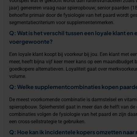
voorspelt wát er gekocht wordt dan ruitersvariabelen zoals d
jaar) genereren vraag naar spieropbouw; senior paarden (1
behoefte primair door de fysiologie van het paard wordt gest
segmentatiecriterium voor supplementenmerken.
Q: Wat is het verschil tussen een loyale klant en
voergewoonte?
Een loyale klant koopt bij voorkeur bij jou. Een klant met e
meer, heeft bijna vijf keer meer kans op een maandbudget b
goedkopere alternatieven. Loyaliteit gaat over merkvoorke
volume.
Q: Welke supplementcombinaties kopen paarde
De meest voorkomende combinatie is darmstelsel en vitami
spieropbouw. Spierherstel gaat in meer dan de helft van d
combinaties volgen de fysiologie van het paard en zijn daa
een cross-sellstrategie te gebruiken.
Q: Hoe kan ik incidentele kopers omzetten naar