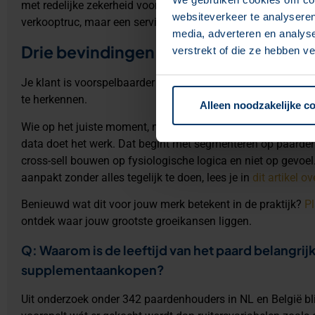
met redelijke zekerheid voorspellen wat de logische volgende
websiteverkeer te analyseren
verkooptruc, maar een service.
media, adverteren en analys
Drie bevindingen, één les
verstrekt of die ze hebben v
Je klant is voorspelbaarder dan je denkt. Je marketing hoef
te herkennen.
Alleen noodzakelijke c
Wie op het juiste moment, met de juiste boodschap, op het 
data doet het werk. Dat begint met segmenteren op paardenle
cross-sell bouwen op fysiologische logica en niet op gevoel.
aanpakt zonder alles tegelijk te doen, lees je in
dit artikel 
Benieuwd wat dit voor jouw merk betekent in de praktijk?
Pl
ontdek waar jouw grootste groeikansen liggen.
Q: Waarom is de leeftijd van het paard belangrijke
supplementaankopen?
Uit onderzoek onder 342 paardenhouders in NL en België blij