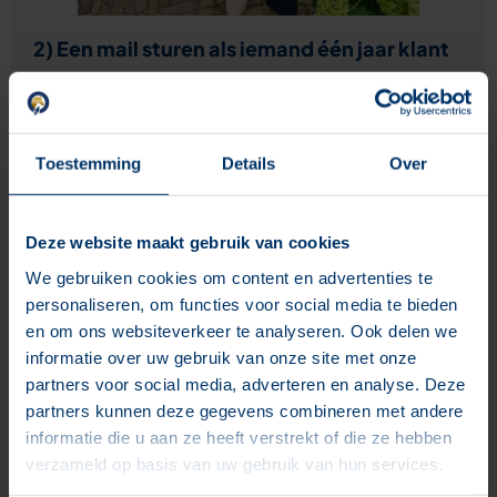
2) Een mail sturen als iemand één jaar klant
is
Er is nog een moment dat je een beetje tamtam kan
maken en kan werken aan de relatie met je klant en dat
Toestemming
Details
Over
zijn de bijzondere momenten die je ook zou vieren met
jouw vriend of vriendin. Namelijk dat jullie elkaar tegen
zijn gekomen of dat jullie relatie een jaar geleden is
Deze website maakt gebruik van cookies
begonnen. Ook dat kan je met de klanten doen. Een
We gebruiken cookies om content en advertenties te
korte mail met een cadeautje op de dag dat iemand
personaliseren, om functies voor social media te bieden
een jaar geleden klant is geworden of meerdere jaren
en om ons websiteverkeer te analyseren. Ook delen we
geleden. Hoe tof is dat? Daar gaat je klant echt
informatie over uw gebruik van onze site met onze
verbaasd van zijn en verbazing werkt in dit geval dan
partners voor social media, adverteren en analyse. Deze
weer positief. Duurt het te lang voordat iemand een
partners kunnen deze gegevens combineren met andere
jaar klant is? Dan kan het ook voor de 5de of 10de
informatie die u aan ze heeft verstrekt of die ze hebben
bestelling van een klant dat je er even bij stil staat en
verzameld op basis van uw gebruik van hun services.
een feestelijke email stuurt.