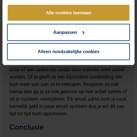
3) Win-back campagne
Alle cookies toestaan
Als laatste is er nog een moment dat je kan gebruiken
om klanten meer aan je te binden en dat is op het
Aanpassen
moment dat klanten al lang niks meer hebben gedaan
met je. Hiervoor kan je een zogenoemde win-back
campagne inrichten. Dus op het moment dat een van
Alleen noodzakelijke cookies
je klanten bijvoorbeeld 3 maanden geen mails meer
van je heeft geopend, kan je een mail sturen met een
actie of een cadeautje zodat deze mensen weer actief
worden. Of je geeft ze een bijzondere aanbieding om
toch weer wat aan ze te verkopen. Reageren ze niet
hierop dan ga je ze ook gewoon op niet actief zetten of
uit je systeem verwijderen. Elk email adres kost je vaak
namelijk geld in jouw email systeem dus je wil dit van
tijd tot tijd toch opschonen.
Conclusie