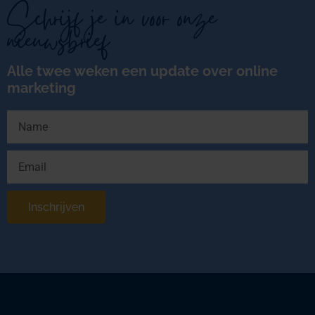
Schrijf je in voor onze
nieuwsbrief
Alle twee weken een update over online
marketing
Inschrijven