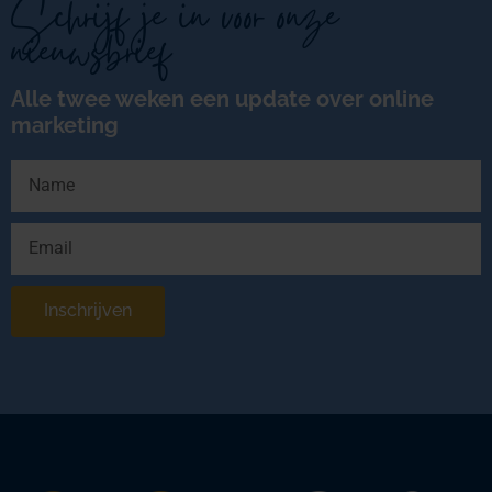
Schrijf je in voor onze
nieuwsbrief
Alle twee weken een update over online
marketing
Inschrijven