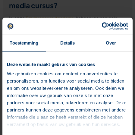
media cursus?
In onze
Equipreneurs Academy
hebben we een hele
leerzame cursus die je verder kunt helpen in je
ondernemersavontuur. Onze online cursus
Social
Media Boost
helpt jou in alle facetten van social media
Toestemming
Details
Over
zodat jij met je bedrijf kan groeien. Dus, waar wacht je
nog op? Duik meteen in deze cursus. Let’s go!
Deze website maakt gebruik van cookies
We gebruiken cookies om content en advertenties te
Facebook
Twitter
personaliseren, om functies voor social media te bieden
en om ons websiteverkeer te analyseren. Ook delen we
LinkedIn
informatie over uw gebruik van onze site met onze
partners voor social media, adverteren en analyse. Deze
partners kunnen deze gegevens combineren met andere
informatie die u aan ze heeft verstrekt of die ze hebben
Scriptie hippische sector: bij
verzameld op basis van uw gebruik van hun services.
Clickhorse Marketing kan dat