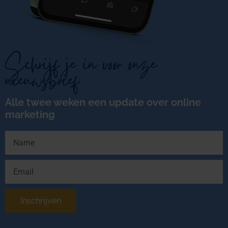
Schrijf je in voor onze
nieuwsbrief
Alle twee weken een update over online
marketing
Inschrijven