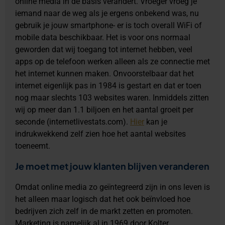
online media in de basis verandert. Vroeger vroeg je
iemand naar de weg als je ergens onbekend was, nu
gebruik je jouw smartphone- er is toch overall WiFi of
mobile data beschikbaar. Het is voor ons normaal
geworden dat wij toegang tot internet hebben, veel
apps op de telefoon werken alleen als ze connectie met
het internet kunnen maken. Onvoorstelbaar dat het
internet eigenlijk pas in 1984 is gestart en dat er toen
nog maar slechts 103 websites waren. Inmiddels zitten
wij op meer dan 1.1 biljoen en het aantal groeit per
seconde (internetlivestats.com).
Hier
kan je
indrukwekkend zelf zien hoe het aantal websites
toeneemt.
Je moet met jouw klanten blijven veranderen
Omdat online media zo geïntegreerd zijn in ons leven is
het alleen maar logisch dat het ook beïnvloed hoe
bedrijven zich zelf in de markt zetten en promoten.
Marketing is namelijk al in 1969 door Kolter