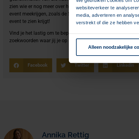
We gebruiken cookies om cont
zien wie er nog meer over hetzelfde onderwerp post. Wil je
websiteverkeer te analyseren
event meekrijgen, zoals de SPOGA? Dan kun je gerelateerde 
media, adverteren en analys
event te zien krijgt!
verstrekt of die ze hebben v
Vind je het lastig om te bepalen of je wel of niet hashtags wi
zoekwoorden waar jij je op moet richten met jouw bedrijf? 
Alleen noodzakelijke c
Facebook
Twitter
LinkedIn
Annika Rettig