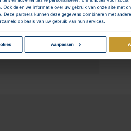
ent en advertenties te personaliseren, om functies voor social
 bijvoorbeeld graag al het nieuws rondom een
. Ook delen we informatie over uw gebruik van onze site met on
hashtags volgen, zodat je alle posts over dit
e. Deze partners kunnen deze gegevens combineren met andere i
erzameld op basis van uw gebruik van hun services.
lt blijven gebruiken? Of twijfel je over de
Wij denken graag met je mee!
ookies
Aanpassen
A