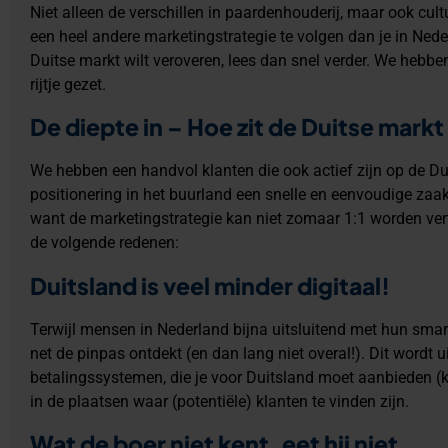
Niet alleen de verschillen in paardenhouderij, maar ook cu
een heel andere marketingstrategie te volgen dan je in Nede
Duitse markt wilt veroveren, lees dan snel verder. We hebbe
rijtje gezet.
De diepte in – Hoe zit de Duitse markt 
We hebben een handvol klanten die ook actief zijn op de 
positionering in het buurland een snelle en eenvoudige zaak 
want de marketingstrategie kan niet zomaar 1:1 worden ve
de volgende redenen:
Duitsland is veel minder digitaal!
Terwijl mensen in Nederland bijna uitsluitend met hun sma
net de pinpas ontdekt (en dan lang niet overal!). Dit wordt ui
betalingssystemen, die je voor Duitsland moet aanbieden (
in de plaatsen waar (potentiële) klanten te vinden zijn.
Wat de boer niet kent, eet hij niet