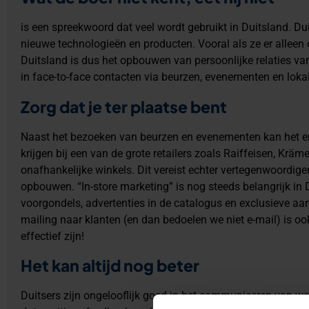
is een spreekwoord dat veel wordt gebruikt in Duitsland. Dui
nieuwe technologieën en producten. Vooral als ze er alleen
Duitsland is dus het opbouwen van persoonlijke relaties van
in face-to-face contacten via beurzen, evenementen en lokal
Zorg dat je ter plaatse bent
Naast het bezoeken van beurzen en evenementen kan het en
krijgen bij een van de grote retailers zoals Raiffeisen, Krä
onafhankelijke winkels. Dit vereist echter vertegenwoordige
opbouwen. “In-store marketing” is nog steeds belangrijk in D
voorgondels, advertenties in de catalogus en exclusieve aanb
mailing naar klanten (en dan bedoelen we niet e-mail) is oo
effectief zijn!
Het kan altijd nog beter
Duitsers zijn ongelooflijk goed in het communiceren van wat