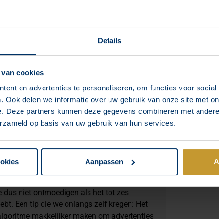
an kritiek. Daarom is het extra belangrijk
hebben, die vragen snel en professioneel
t alleen leiden tot tevreden klanten, maar ook
n.
Details
 van cookies
elfs bij de jongere generaties Duits. Wil je in
ent en advertenties te personaliseren, om functies voor social
je potentiële klanten winnen, is van alleen
. Ook delen we informatie over uw gebruik van onze site met on
e raden.
e. Deze partners kunnen deze gegevens combineren met andere i
erzameld op basis van uw gebruik van hun services.
 niet vast in het Stenen Tijdperk en is online
n dat Duitsland een enorme markt is met veel
ookies
Aanpassen
A
 je waarschijnlijk ook een hoger
ben Duitsers meer contactmomenten (online
e dus niet ontmoedigen als het tot zes
t. Een tip die we onlangs zelf kregen: Het
algoritme makkelijker maken om advertenties