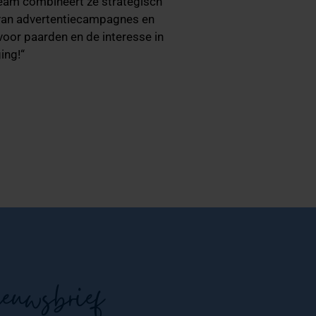
team combineert ze strategisch
n van advertentiecampagnes en
voor paarden en de interesse in
ing!“
ieuwsbrief