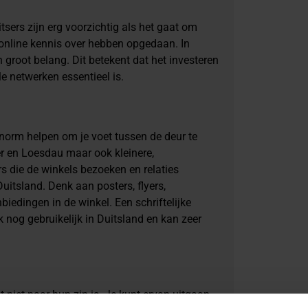
tsers zijn erg voorzichtig als het gaat om
 online kennis over hebben opgedaan. In
 groot belang. Dit betekent dat het investeren
e netwerken essentieel is.
orm helpen om je voet tussen de deur te
mer en Loesdau maar ook kleinere,
rs die de winkels bezoeken en relaties
uitsland. Denk aan posters, flyers,
iedingen in de winkel. Een schriftelijke
k nog gebruikelijk in Duitsland en kan zeer
 niet naar hun zin is. Je kunt ervan uitgaan