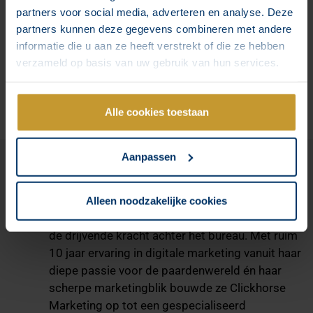
Lees verder »
partners voor social media, adverteren en analyse. Deze
partners kunnen deze gegevens combineren met andere
informatie die u aan ze heeft verstrekt of die ze hebben
verzameld op basis van uw gebruik van hun services.
Alle cookies toestaan
Aanpassen
Annika Rettig
Alleen noodzakelijke cookies
Annika is oprichter van Clickhorse Marketing en
de drijvende kracht achter het bureau. Met ruim
10 jaar ervaring in digitale marketing vanuit haar
diepe passie voor de paardenwereld én haar
scherpe marketingblik bouwde ze Clickhorse
Marketing op tot een gespecialiseerd