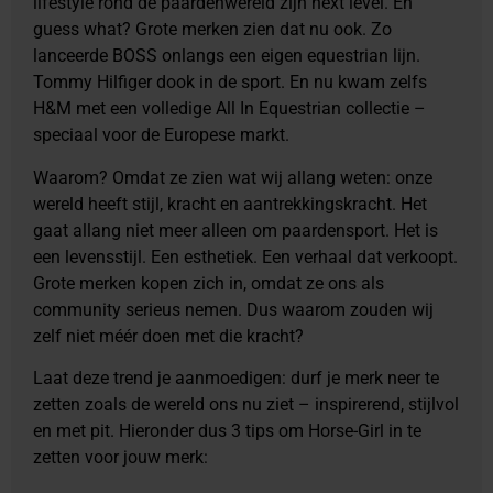
lifestyle rond de paardenwereld zijn next level. En
guess what? Grote merken zien dat nu ook. Zo
lanceerde BOSS onlangs een eigen equestrian lijn.
Tommy Hilfiger dook in de sport. En nu kwam zelfs
H&M met een volledige All In Equestrian collectie –
speciaal voor de Europese markt.
Waarom? Omdat ze zien wat wij allang weten: onze
wereld heeft stijl, kracht en aantrekkingskracht. Het
gaat allang niet meer alleen om paardensport. Het is
een levensstijl. Een esthetiek. Een verhaal dat verkoopt.
Grote merken kopen zich in, omdat ze ons als
community serieus nemen. Dus waarom zouden wij
zelf niet méér doen met die kracht?
Laat deze trend je aanmoedigen: durf je merk neer te
zetten zoals de wereld ons nu ziet – inspirerend, stijlvol
en met pit. Hieronder dus 3 tips om Horse-Girl in te
zetten voor jouw merk: