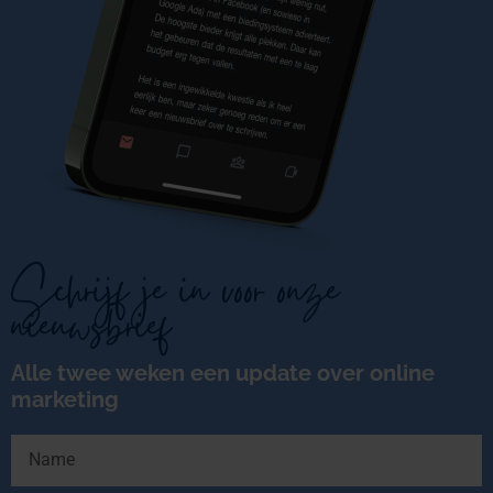
Schrijf je in voor onze
nieuwsbrief
Alle twee weken een update over online
marketing