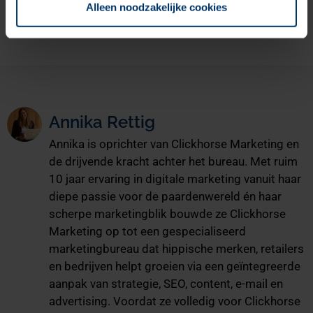
Alleen noodzakelijke cookies
Annika Rettig
Annika is oprichter van Clickhorse Marketing en
de drijvende kracht achter het bureau. Met ruim
10 jaar ervaring in digitale marketing vanuit haar
diepe passie voor de paardenwereld én haar
scherpe marketingblik bouwde ze Clickhorse
Marketing op tot een gespecialiseerd
marketingbureau dat hippische merken, retailers
en bedrijven helpt groeien via een geïntegreerde
aanpak van strategie, SEO, content, e-mail en
advertising. Voordat ze volledig voor Clickhorse