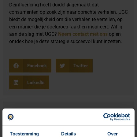
Deinfluencing heeft duidelijk gemaakt dat
consumenten op zoek zijn naar oprechte verhalen. UGC
biedt de mogelijkheid om die verhalen te vertellen, op
een manier die je doelgroep raakt en inspireert. Wil jij
aan de slag met UGC?
Neem contact met ons
op en
ontdek hoe je deze strategie succesvol kunt inzetten.
Facebook
Twitter
LinkedIn
Scriptie hippische sector: bij
Clickhorse Marketing kan dat
Lees verder »
Toestemming
Details
Over