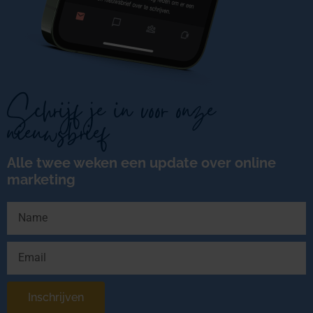
Schrijf je in voor onze
nieuwsbrief
Alle twee weken een update over online
marketing
Inschrijven