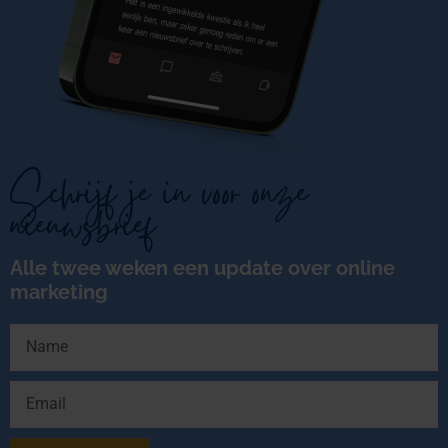
Schrijf je in voor onze
nieuwsbrief
Alle twee weken een update over online
marketing