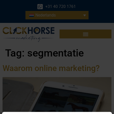
+31 40 720 1761
Nederlands
Tag:
segmentatie
Waarom online marketing?