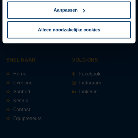
NEEM CONTACT OP
Aanpassen
Clickhorse Marketing
Alleen noodzakelijke cookies
info@clickhorse-marketing.com
+ 31 40 720 1761
SNEL NAAR
VOLG ONS
Home
Facebook
Over ons
Instagram
Aanbod
Linkedin
Kennis
Contact
Equipreneurs