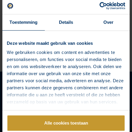
Toestemming
Details
Over
Deze website maakt gebruik van cookies
Waarom zou je als bedrijf eigenlijk moeten investeren in
We gebruiken cookies om content en advertenties te
online marketing? De antwoord ligt in hoe ons leven in de
personaliseren, om functies voor social media te bieden
laatste jaren is verandert en wat dit met zowel de klanten
en om ons websiteverkeer te analyseren. Ook delen we
doet als ook de mogelijkheden van marketing.
informatie over uw gebruik van onze site met onze
partners voor social media, adverteren en analyse. Deze
partners kunnen deze gegevens combineren met andere
informatie die u aan ze heeft verstrekt of die ze hebben
verzameld op basis van uw gebruik van hun services.
Alle cookies toestaan