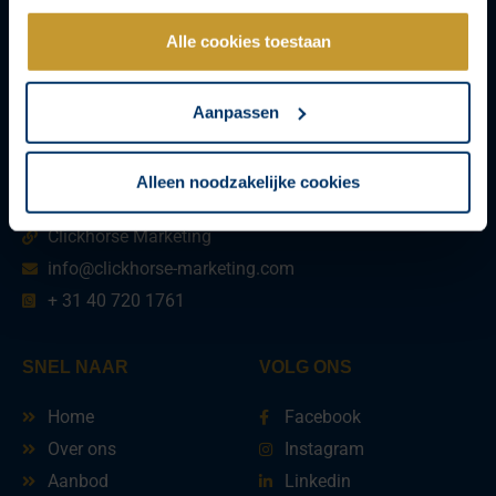
Alle cookies toestaan
Aanpassen
Alleen noodzakelijke cookies
NEEM CONTACT OP
Clickhorse Marketing
info@clickhorse-marketing.com
+ 31 40 720 1761
SNEL NAAR
VOLG ONS
Home
Facebook
Over ons
Instagram
Aanbod
Linkedin