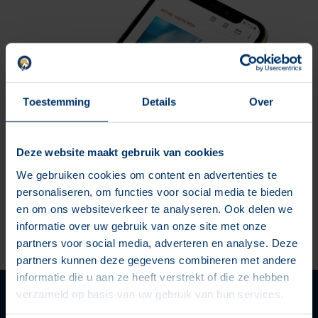
Toestemming
Details
Over
Deze website maakt gebruik van cookies
We gebruiken cookies om content en advertenties te
E-mailmarketing is een belangrijk middel om in te zetten in
personaliseren, om functies voor social media te bieden
jouw online marketingstrategie. Je kunt e-mailmarketing
en om ons websiteverkeer te analyseren. Ook delen we
inzetten als onderdeel van de opvolging van jouw lead
informatie over uw gebruik van onze site met onze
magnet, maar ook kun je regelmatig e-mailcampagnes
partners voor social media, adverteren en analyse. Deze
sturen om aanbiedingen en acties onder de aandacht te
partners kunnen deze gegevens combineren met andere
brengen, om waarde te geven en om top of mind te blijven.
informatie die u aan ze heeft verstrekt of die ze hebben
verzameld op basis van uw gebruik van hun services.