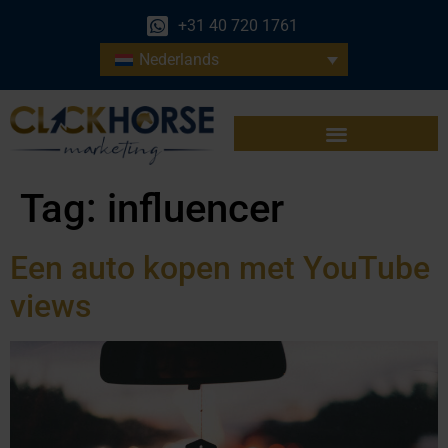
+31 40 720 1761
Nederlands
Tag:
influencer
Een auto kopen met YouTube
views