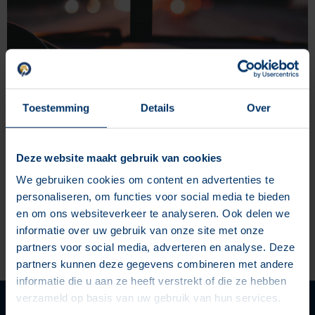
Toestemming
Details
Over
Klinkt als een slechte grap- betaal je auto nu met YouTube
views maar in de nieuwe campagne van Opel is dit serieus
Deze website maakt gebruik van cookies
mogelijk. We hebben het allemaal al een keer gehoord dat je
We gebruiken cookies om content en advertenties te
met views en met YouTube geld kan verdienen. Heb je een
personaliseren, om functies voor social media te bieden
veel bekeken kanaal dan kan je bijvoorbeeld door Google
en om ons websiteverkeer te analyseren. Ook delen we
AdSense geld krijgen voor advertenties in, voor of tijdens
informatie over uw gebruik van onze site met onze
jouw video. Maar YouTubers worden ook direct benadert van
partners voor social media, adverteren en analyse. Deze
bedrijven om een product te testen of voor te stellen of te
partners kunnen deze gegevens combineren met andere
gebruiken in hun video’s en krijgen er dan geld voor.
informatie die u aan ze heeft verstrekt of die ze hebben
verzameld op basis van uw gebruik van hun services.