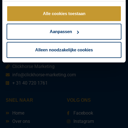
Alle cookies toestaan
Aanpassen
Alleen noodzakelijke cookies
NEEM CONTACT OP
Clickhorse Marketing
info@clickhorse-marketing.com
+ 31 40 720 1761
SNEL NAAR
VOLG ONS
Home
Facebook
Over ons
Instagram