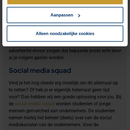
Schrik niet als het bereik nog laag is. Bij grote bedrijven
worden met organische posts nog maar tussen de 2 en
Aanpassen
10% van de volgers bereikt. Ook dit gegeven wordt
sterk beïnvloed door de interactie die gebeurt bij de
posts. Hoe meer tijd je dus op social media investeert
Alleen noodzakelijke cookies
in interactie, de beter je organisch bereik wordt. Werkt
het niet? Dan kan je natuurlijk altijd nog met een
advertentie ervoor zorgen dat bepaalde posts echt door
al je volgers gezien worden.
Social media squad
Vind je het nog steeds erg moeilijk om dit allemaal op
te zetten? Of heb je er eigenlijk helemaal geen tijd
voor? Dan hebben wij een goede oplossing voor jou. Bij
de
social media squad
worden studenten of jonge
mensen gematched aan ondernemers. De studenten
nemen hierbij het beheer (deels) over van de social
mediakanalen van de ondernemers. Voor de