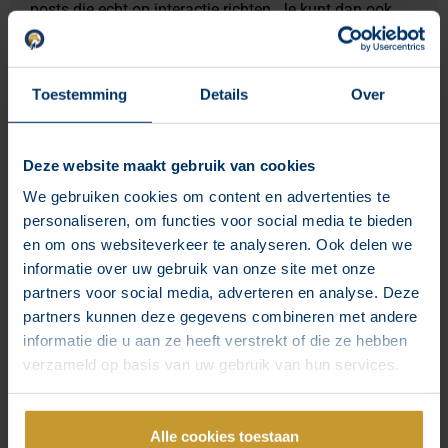
posts die echt op interactie richten. Je kunt dan ook
alvast meerdere posts ontwikkelen en klaarzetten via
facebook creator studio
. Dit scheelt je uiteindelijk ook
weer wat meer tijd. Op die manier hou je jouw kanaal
Toestemming
Details
Over
namelijk actief en relevant.
Statistieken zijn nog steeds
Deze website maakt gebruik van cookies
belangrijk
We gebruiken cookies om content en advertenties te
personaliseren, om functies voor social media te bieden
Het is wel belangrijk dat je tussen de posts door heel
en om ons websiteverkeer te analyseren. Ook delen we
eventjes de tijd neemt om naar je statistieken te kijken.
informatie over uw gebruik van onze site met onze
Hier kan je namelijk veel van leren. Werkt het wat wij
partners voor social media, adverteren en analyse. Deze
aan het doen zijn? Stijgt het aantal volgers? Hoeveel
partners kunnen deze gegevens combineren met andere
mensen kwamen op mijn website vanuit social media
informatie die u aan ze heeft verstrekt of die ze hebben
de afgelopen tijd? Hoeveel procent van mijn volgers
verzameld op basis van uw gebruik van hun services.
heb ik eigenlijk bereikt? Dit zijn een paar handige
vragen die je jezelf kan stellen als je je statistieken
gaat evalueren.
Alle cookies toestaan