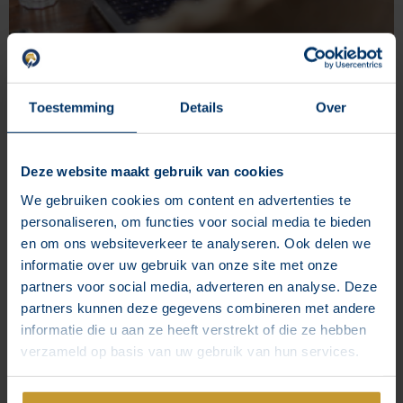
Toestemming
Details
Over
Deze website maakt gebruik van cookies
We gebruiken cookies om content en advertenties te
personaliseren, om functies voor social media te bieden
en om ons websiteverkeer te analyseren. Ook delen we
Online adverteren veulenveilingen
informatie over uw gebruik van onze site met onze
Grand Prix Sales ondersteunen wij in hun marketing met het
partners voor social media, adverteren en analyse. Deze
realiseren en monitoren van Meta-
partners kunnen deze gegevens combineren met andere
informatie die u aan ze heeft verstrekt of die ze hebben
Lees meer »
verzameld op basis van uw gebruik van hun services.