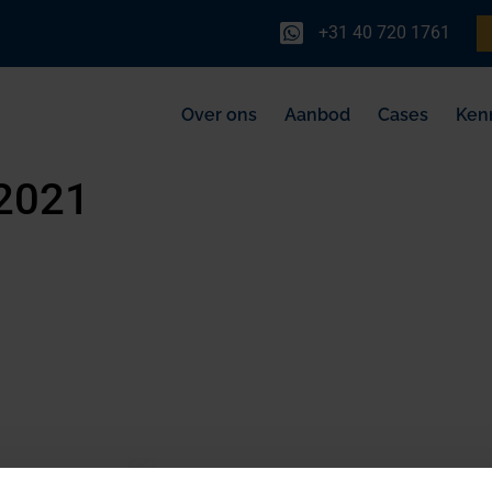
+31 40 720 1761
Over ons
Aanbod
Cases
Ken
2021