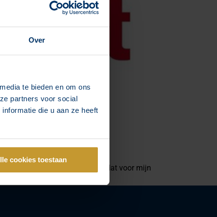
Over
 media te bieden en om ons
ze partners voor social
nformatie die u aan ze heeft
lle cookies toestaan
 die interieur foto’s?” “Wat kan dat voor mijn