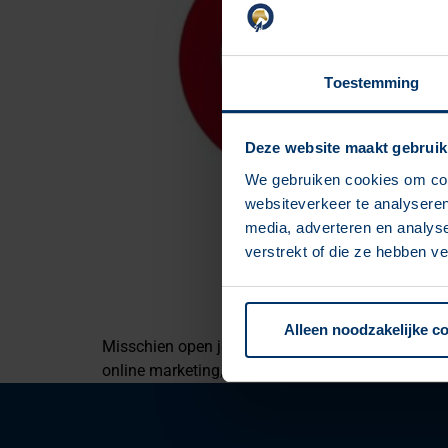
Toestemming
Deze website maakt gebruik
We gebruiken cookies om cont
websiteverkeer te analyseren
media, adverteren en analys
verstrekt of die ze hebben v
Alleen noodzakelijke c
Misschien open je deze blog ietwat in verwarring. 
online marketing, als hippisch ondernemer, doen