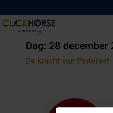
Dag:
28 december 
De kracht van Pinterest