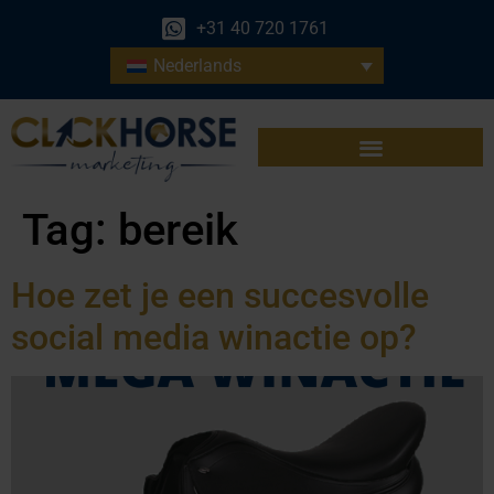
+31 40 720 1761
Nederlands
Tag:
bereik
Hoe zet je een succesvolle
social media winactie op?