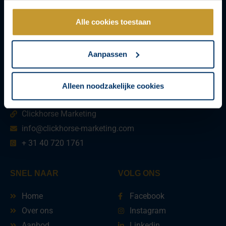
Alle cookies toestaan
Aanpassen
Alleen noodzakelijke cookies
NEEM CONTACT OP
Clickhorse Marketing
info@clickhorse-marketing.com
+ 31 40 720 1761
SNEL NAAR
VOLG ONS
Home
Facebook
Over ons
Instagram
Aanbod
Linkedin