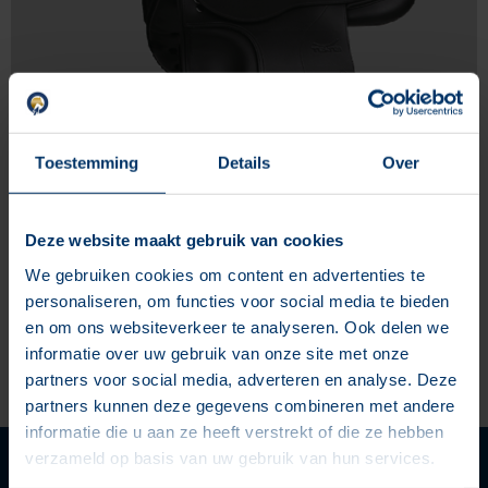
Toestemming
Details
Over
Er was een tijd dat de zogenoemde “like, share en win”
Deze website maakt gebruik van cookies
winacties een beetje overhand namen op Facebook en
We gebruiken cookies om content en advertenties te
andere social media kanalen. Dit bleef niet zonder reactie
personaliseren, om functies voor social media te bieden
van Facebook, de spelregels werden aangepast. Acties die
en om ons websiteverkeer te analyseren. Ook delen we
als deelname voorwaarde hebben dat je moet liken en delen
informatie over uw gebruik van onze site met onze
werden afgestraft en krijgen minder bereik. Verder kunnen
partners voor social media, adverteren en analyse. Deze
accounts die tegen deze regel in gaan zelfs op een soort
partners kunnen deze gegevens combineren met andere
blacklist terecht komen en geen bereik meer krijgen.
informatie die u aan ze heeft verstrekt of die ze hebben
verzameld op basis van uw gebruik van hun services.