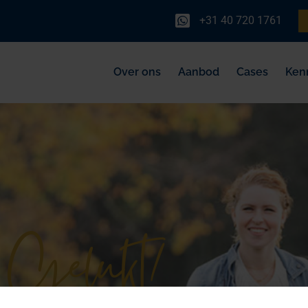
+31 40 720 1761
Over ons
Aanbod
Cases
Ken
Gelukt!