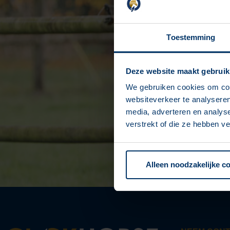
Do
Toestemming
Je ontvangt binn
Check voor de zekerheid ook
Deze website maakt gebruik
Heb je na 10 minute
We gebruiken cookies om cont
info@clickho
websiteverkeer te analyseren
media, adverteren en analys
verstrekt of die ze hebben v
Alleen noodzakelijke c