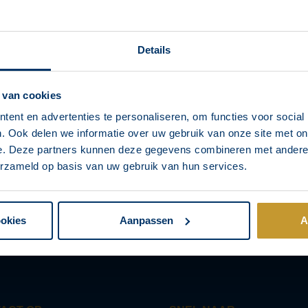
wnload gestart
Details
en enkele minuten een e-mail met de
GEO-checklist
.
 even je spam- of ongewenste mailmap – soms belandt hij daar.
 van cookies
n nog niets ontvangen? Stuur ons dan even een mailtje,
ent en advertenties te personaliseren, om functies voor social
rsemarketing.com
,
dan helpen we je meteen verder.
. Ook delen we informatie over uw gebruik van onze site met on
e. Deze partners kunnen deze gegevens combineren met andere i
erzameld op basis van uw gebruik van hun services.
ookies
Aanpassen
A