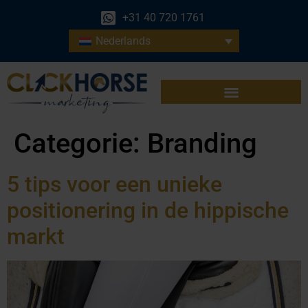
+31 40 720 1761
Nederlands
Categorie:
Branding
5 tips voor een unieke
positionering in de hippische
markt