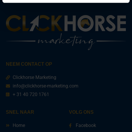
NEEM CONTACT OP
Clickhorse Marketing
info@clickhorse-marketing.com
+ 31 40 720 1761
SNEL NAAR
VOLG ONS
Home
Facebook