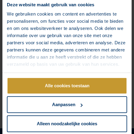
Deze website maakt gebruik van cookies
We gebruiken cookies om content en advertenties te
personaliseren, om functies voor social media te bieden
en om ons websiteverkeer te analyseren. Ook delen we
informatie over uw gebruik van onze site met onze
partners voor social media, adverteren en analyse. Deze
partners kunnen deze gegevens combineren met andere
informatie die u aan ze heeft verstrekt of die ze hebben
verzameld op basis van uw gebruik van hun services.
Als je een eigen bedrijf hebt, heb je altijd een specifieke
Alle cookies toestaan
doelgroep waar je (het meest) voor werkt. In sommige
gevallen is die doelgroep erg voor de hand liggend, maar
voor sommige ondernemers is het best lastig om hun
Aanpassen
doelgroep goed te identificeren. Om de juiste doelgroep te
vinden voor jouw bedrijf, is het belangrijk dat je weet waar je
Alleen noodzakelijke cookies
voor staat. Dat is wanneer branding in beeld komt!