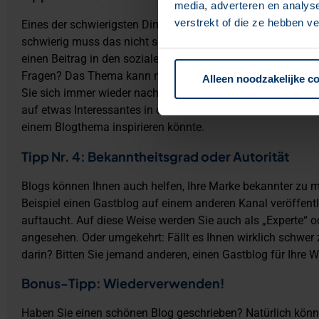
media, adverteren en analys
verstrekt of die ze hebben v
Eines der schwierigsten Dinge beim Schreiben eines Blogs 
schwierig muss das nicht sein! Haben Sie zum Beispiel eine
einen Beitrag in den sozialen Medien zu einem bestimmten
Fragen? Das Thema kann man wirklich wieder für einen Blo
Alleen noodzakelijke c
Sie sich immer wieder nach Motiven umsehen“. So kann es b
auf etwas Interessantes in den sozialen Medien oder in ein
einem Blogthema inspirieren könnte.
Tipp Nr. 4: Bekanntheitsgrad oder Autorität
Blogs können Ihnen auch helfen, Ihre Marke bekannter zu 
Beispiel einen Gastblog auf einem anderen Kanal veröffent
auftaucht. Auf diese Weise werden Sie auch als „Experte“ o
angesehen. Oder umgekehrt: Fällt es Ihnen wirklich schwer 
darin? Bitten Sie jemand anderen, einen Gastblog für Ihre W
Bonus-Tipp: Wiederverwenden!
Haben Sie einen schönen Blog geschrieben? Natürlich könne