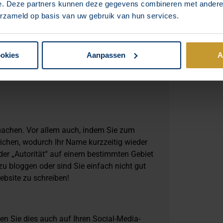
e. Deze partners kunnen deze gegevens combineren met andere i
erzameld op basis van uw gebruik van hun services.
ist die Auswahl eines Themas. Aber sehr
n wirklich interessanten Newsletter oder
 Thema verfasst? Gab es viele Antworten auf
g verwenden! Und achten Sie darauf, dass
ookies
Aanpassen
A
eispielsweise passieren, dass Sie plötzlich
em anderen Newsletter stoßen, das Sie zu
machen. Vor allem auch, indem Sie zum
lichen, wodurch Ihr Name kurzzeitig wieder
der „Autorität“ auf einem bestimmten Gebiet
zu bloggen oder sind Sie einfach nicht gut
ebsite zu schreiben!
n Sie dies auch auf Ihren Social-Media-