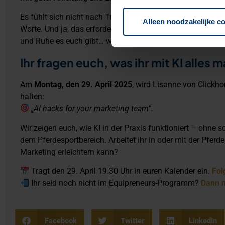
Es fühlt sich nicht nach Trickserei an. Es fühlt sich an wie 
Alleen noodzakelijke c
Worte. Und ja, das erfordert etwas Übung. Aber glaubt uns:
und Ruhe es euch gibt… werdet ihr nie wieder zurückkehre
Ihr fragen euch, was ihr mit KI alles
Am
Montag, den 29. April
2025
, wird Lisanne von Clickho
halten:
„AI hacks for your marketing team“.
Wir zeigen euch, wie KI in der Praxis funktioniert – ohne s
dem Pferdesportbereich. Arbeitet ihr in oder mit der Pferde
Marketing erleichtern kann?
Tragt den 29. April 19.30 Uhr in euren Kalender ein.
Fol
Ihr seid noch nicht im Equipreneurs-Programm?
Dann m
Facebook
Twitter
LinkedIn