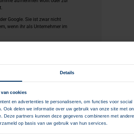
 Stimme aufnehmen wollt oder zur
t.
er Google. Sie ist zwar nicht
lem, wenn ihr als Unternehmer im
nen, Kundenanfragen. Aber wenig Zeit für
Details
rkollektion)
 van cookies
m dieses Stück jetzt so beliebt ist
ent en advertenties te personaliseren, om functies voor social
. Ook delen we informatie over uw gebruik van onze site met on
rgänzungsmittel. Ihr macht vielleicht keine
e. Deze partners kunnen deze gegevens combineren met andere i
hrwert bieten. Dann hilft euch AI dabei,
erzameld op basis van uw gebruik van hun services.
 Pferd ist etwas träge“) und zu zeigen, wie
 kann, ohne es zu erzwingen.