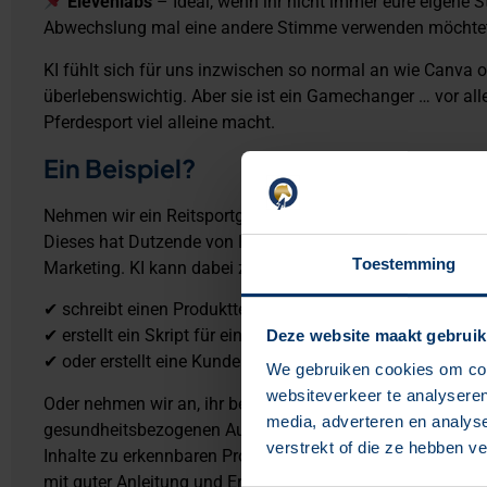
Elevenlabs
– Ideal, wenn ihr nicht immer eure eigene
Abwechslung mal eine andere Stimme verwenden möchte
KI fühlt sich für uns inzwischen so normal an wie Canva od
überlebenswichtig. Aber sie ist ein Gamechanger … vor al
Pferdesport viel alleine macht.
Ein Beispiel?
Nehmen wir ein Reitsportgeschäft.
Dieses hat Dutzende von Produkten, saisonale Werbeaktio
Toestemming
Marketing. KI kann dabei zum Beispiel helfen:
✔ schreibt einen Produkttext, der sich gut lesen lässt.
✔ erstellt ein Skript für eine Filmrolle (für die neue Somme
Deze website maakt gebruik
✔ oder erstellt eine Kunden-E-Mail, in der ihr erkläret, waru
We gebruiken cookies om cont
websiteverkeer te analyseren
Oder nehmen wir an, ihr betreibt eine Marke für Nahrungse
media, adverteren en analys
gesundheitsbezogenen Aussagen, aber ihr möchtet einen Me
verstrekt of die ze hebben v
Inhalte zu erkennbaren Problemen zu vermitteln (z.B. „mein
mit guter Anleitung und Ernährung darauf reagiert werden