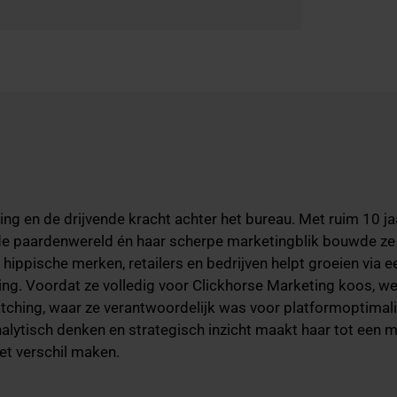
ng en de drijvende kracht achter het bureau. Met ruim 10 jaar
 de paardenwereld én haar scherpe marketingblik bouwde ze
hippische merken, retailers en bedrijven helpt groeien via 
ising. Voordat ze volledig voor Clickhorse Marketing koos, we
ching, waar ze verantwoordelijk was voor platformoptimali
lytisch denken en strategisch inzicht maakt haar tot een ma
het verschil maken.