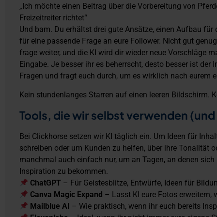
„Ich möchte einen Beitrag über die Vorbereitung von Pfe
Freizeitreiter richtet“
Und bam. Du erhältst drei gute Ansätze, einen Aufbau für 
für eine passende Frage an eure Follower. Nicht gut genug
frage weiter, und die KI wird dir wieder neue Vorschläge 
Eingabe. Je besser ihr es beherrscht, desto besser ist der Inha
Fragen und fragt euch durch, um es wirklich nach eurem
Kein stundenlanges Starren auf einen leeren Bildschirm. K
Tools, die wir selbst verwenden (und
Bei Clickhorse setzen wir KI täglich ein. Um Ideen für Inha
schreiben oder um Kunden zu helfen, über ihre Tonalität 
manchmal auch einfach nur, um an Tagen, an denen sich a
Inspiration zu bekommen.
ChatGPT
– Für Geistesblitze, Entwürfe, Ideen für Bildu
Canva Magic Expand
– Lasst KI eure Fotos erweitern, 
Mailblue AI
– Wie praktisch, wenn ihr euch bereits Inspi