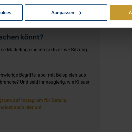
ein schnellerer Zugriff auf die richtigen
ookies
Aanpassen
A
 Wenn ihr erst einmal spürt, wie viel Raum
n wollen.
 machen könnt?
rse Marketing eine interaktive Live-Sitzung
chwierige Begriffe, aber mit Beispielen aus
branche? Und seid ihr neugierig, wie KI euer
gt uns auf Instagram für Details.
eldet euch hier an!