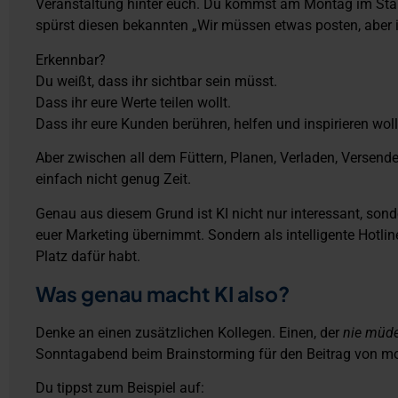
Veranstaltung hinter euch. Du kommst am Montag im Stall
spürst diesen bekannten „Wir müssen etwas posten, aber 
Erkennbar?
Du weißt, dass ihr sichtbar sein müsst.
Dass ihr eure Werte teilen wollt.
Dass ihr eure Kunden berühren, helfen und inspirieren woll
Aber zwischen all dem Füttern, Planen, Verladen, Versende
einfach nicht genug Zeit.
Genau aus diesem Grund ist KI nicht nur interessant, sonder
euer Marketing übernimmt. Sondern als intelligente Hotline 
Platz dafür habt.
Was genau macht KI also?
Denke an einen zusätzlichen Kollegen. Einen, der
nie müde
Sonntagabend beim Brainstorming für den Beitrag von mor
Du tippst zum Beispiel auf: