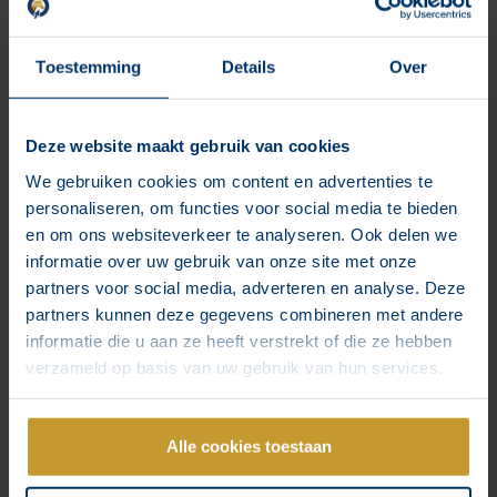
Toestemming
Details
Over
Meta passt Ihre Anzeigen
automatisch an – so schalten Sie
Advantage+ aus und behalten die
Deze website maakt gebruik van cookies
Kontrolle.
We gebruiken cookies om content en advertenties te
Mehr lesen "
personaliseren, om functies voor social media te bieden
en om ons websiteverkeer te analyseren. Ook delen we
informatie over uw gebruik van onze site met onze
partners voor social media, adverteren en analyse. Deze
Über die mentale
partners kunnen deze gegevens combineren met andere
Marketingschwelle treten: 4 ehrliche
Tipps für Reitsport-Unternehmer
informatie die u aan ze heeft verstrekt of die ze hebben
verzameld op basis van uw gebruik van hun services.
Mehr lesen "
Alle cookies toestaan