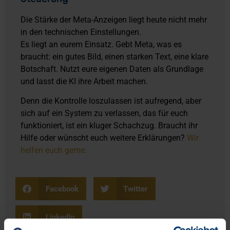
Die Stärke der Meta-Anzeigen liegt heute nicht mehr
in den technischen Einstellungen.
Es liegt an eurem Einsatz. Gebt Meta, was es
braucht: ein gutes Bild, einen starken Text, eine klare
Botschaft. Nutzt eure eigenen Daten als Grundlage
und lasst die KI ihre Arbeit machen.
Denn die Kontrolle loszulassen ist aufregend, aber
sich auf ein System zu verlassen, das für euch
funktioniert, ist ein kluger Schachzug. Braucht ihr
Hilfe oder wünscht euch weitere Erklärungen?
Wir
helfen euch gerne.
Facebook
Twitter
LinkedIn