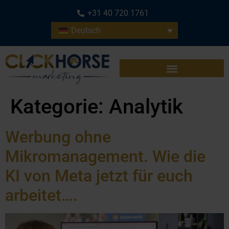
+31 40 720 1761
Deutsch
Kategorie:
Analytik
Werbung ohne
Mikromanagement. Wie die
KI von Meta jetzt für euch
arbeitet….