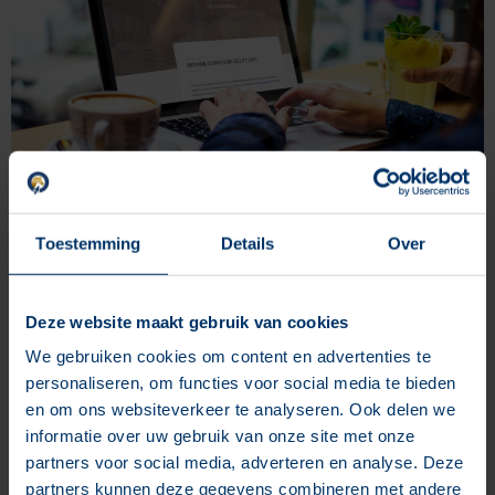
Toestemming
Details
Over
Ihre Website kann noch so schön sein, das Wichtigste ist,
dass sie Besucher anzieht! Letztlich geht es darum, Kunden
für Ihr Produkt oder Ihre Dienstleistung zu gewinnen, und
Deze website maakt gebruik van cookies
natürlich müssen Sie etwas tun, um die Zahl der Besucher
We gebruiken cookies om content en advertenties te
auf Ihrer Website zu erhöhen. Es gibt eine ganze Reihe von
personaliseren, om functies voor social media te bieden
Quellen für den Verkehr auf Ihrer Website. Es gibt also auch
en om ons websiteverkeer te analyseren. Ook delen we
nicht nur einen richtigen oder effektiven Weg. Es geht (wie so
informatie over uw gebruik van onze site met onze
oft beim Online-Marketing) um die richtige Mischung aus
partners voor social media, adverteren en analyse. Deze
verschiedenen Dingen. Möchten Sie wissen, welche
partners kunnen deze gegevens combineren met andere
Verkehrsquellen es gibt und wie Sie den Verkehr auf Ihrer