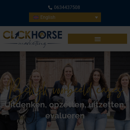
0634437508
English
Bekijk voorbeeld cases
Uitdenken, opzetten, uitzetten,
evalueren