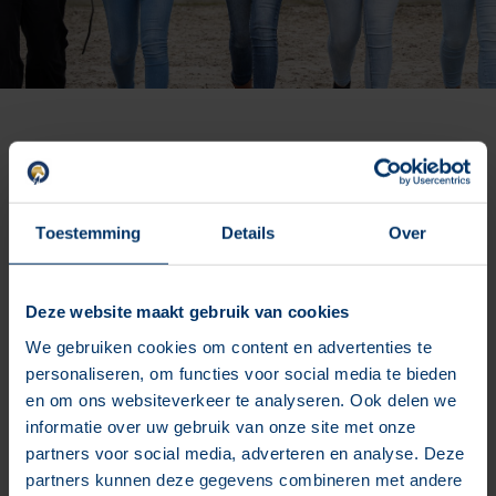
Een kleine greep uit onze
projecten
Toestemming
Details
Over
Hier delen we met trots enkele van onze recente
projecten en de resultaten die we samen met onze
klanten hebben behaald. Hoewel we niet alles kunnen
Deze website maakt gebruik van cookies
delen, bieden we je graag een kijkje in een selectie van
We gebruiken cookies om content en advertenties te
onze meest impactvolle en inspirerende
personaliseren, om functies voor social media te bieden
samenwerkingen.
en om ons websiteverkeer te analyseren. Ook delen we
informatie over uw gebruik van onze site met onze
partners voor social media, adverteren en analyse. Deze
No data was found
partners kunnen deze gegevens combineren met andere
Nog meer tonen