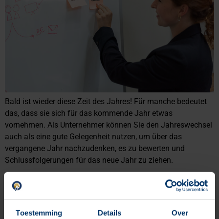
Bald ist wieder diese Zeit des Jahres! Für manche bedeutet
das, dass sie sich für das kommende Jahr etwas
vornehmen. Als Unternehmer können Sie den Jahreswechsel
auch als eine gute Gelegenheit nutzen, um über das
vergangene Jahr nachzudenken, es zu bewerten und
Schlussfolgerungen für das neue Jahr zu ziehen.
Engagement in den sozialen
Medien
Toestemming
Details
Over