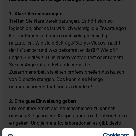
1. Klare Vereinbarungen
Treffen Sie klare Vereinbarungen. Es hört sich so
logisch an, aber es ist wirklich wichtig, die Erwartungen
klar zu Papier zu bringen und sich gegenseitig
mitzuteilen. Wie viele Beiträge/Storys/Videos macht
der Influencer und was bekommt er dafür? Wie oft?
Legen Sie dies z. B. in einem Vertrag fest oder fordern
Sie ein Angebot an. Behandeln Sie die
Zusammenarbeit als einen professionellen Austausch
von Dienstleistungen. Das kann eine Menge
unangenehmer Situationen verhindern!
2. Eine gute Einweisung geben
Um von Ihrer Arbeit als Influencer leben zu können,
müssen Sie genügend Kooperationen mit Unternehmen
eingehen. Und je mehr Kollaborationen es gibt, desto
weniger Zeit bleibt einem Influencer, sich wirklich mit