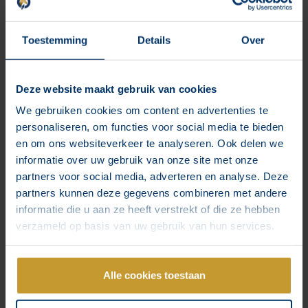
dem Produkt oder der Marke zu beschäftigen, die
gerade beworben werden muss. So kommt es
manchmal vor, dass Influencer das Briefing nicht
Toestemming
Details
Over
richtig lesen oder dass sie eine Botschaft aussenden,
die nicht ganz richtig ist. Manchmal werden dadurch
die Alleinstellungsmerkmale (USPs) des Produkts nicht
Deze website maakt gebruik van cookies
ganz erfasst. Das ist eine Schande und eine verpasste
We gebruiken cookies om content en advertenties te
Gelegenheit für eine Marke, die mit Influencern
personaliseren, om functies voor social media te bieden
zusammenarbeitet!
en om ons websiteverkeer te analyseren. Ook delen we
informatie over uw gebruik van onze site met onze
3.
Geben Sie Feedback zu den Ergebnissen
partners voor social media, adverteren en analyse. Deze
Da sie so viel zu tun haben, widmen sich Influencer
partners kunnen deze gegevens combineren met andere
nach der Zusammenarbeit oft sofort anderen Dingen.
informatie die u aan ze heeft verstrekt of die ze hebben
Es kann aber auch vorkommen, dass nach einer
verzameld op basis van uw gebruik van hun services.
solchen Kampagne überhaupt kein Feedback vom
Influencer kommt. Gab es viele Antworten? Was hat sie
erreicht? Was haben wir gelernt? Was können wir
Alle cookies toestaan
daraus für die weitere Kommunikation rund um die
Marke mitnehmen?